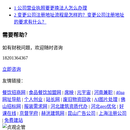
1
公司营业执照要更换法人怎么办理
2
变更公司注册地址流程是怎样的？变更公司注册地址
的要求有什么？
需要帮助？
如有财税问题，欢迎随时咨询
18201364367
立即咨询
友情链接：
餐饮招商网
|
食品餐饮加盟网
|
席映
|
元宇宙
|
河南兼职
|
40aa
网址导航
|
个人创业
|
站长网
|
废旧物资回收
|
AI图片处理
|
佛
山招标网
|
服装需求网
|
河北建筑资质代办
|
河北geo优化
|
好
课在线
|
京督学府
|
赫洸建筑网
|
昆山广告公司
|
上海注册公司
|
免费建站