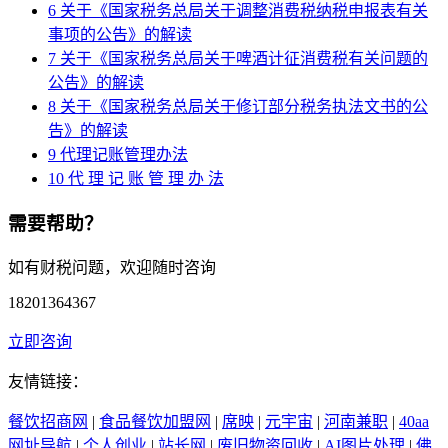
6
关于《国家税务总局关于调整消费税纳税申报表有关
事项的公告》的解读
7
关于《国家税务总局关于啤酒计征消费税有关问题的
公告》的解读
8
关于《国家税务总局关于修订部分税务执法文书的公
告》的解读
9
代理记账管理办法
10
代 理 记 账 管 理 办 法
需要帮助？
如有财税问题，欢迎随时咨询
18201364367
立即咨询
友情链接：
餐饮招商网
|
食品餐饮加盟网
|
席映
|
元宇宙
|
河南兼职
|
40aa
网址导航
|
个人创业
|
站长网
|
废旧物资回收
|
AI图片处理
|
佛