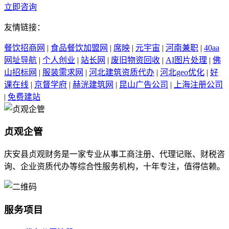
立即咨询
友情链接：
餐饮招商网
|
食品餐饮加盟网
|
席映
|
元宇宙
|
河南兼职
|
40aa
网址导航
|
个人创业
|
站长网
|
废旧物资回收
|
AI图片处理
|
佛
山招标网
|
服装需求网
|
河北建筑资质代办
|
河北geo优化
|
好
课在线
|
京督学府
|
赫洸建筑网
|
昆山广告公司
|
上海注册公司
|
免费建站
贞观企管
庆安县贞观财务是一家专业从事工商注册、代理记账、财税咨
询、企业资质代办等综合性服务机构，十年专注，值得信赖。
服务项目