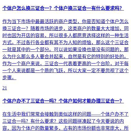
个体户怎么换三证合一？个体户换三证合一有什么要求吗？
作为当下市场中最最活跃的商户类型，你是否知道个体户怎么
换三证合一？随着市场的进步，这类商户的数量大大增加，同
时也因为开店的容易，所以很多人都愿意选择这样的一种生活
方式。不过各行各业都有其不为人知的烦恼，那么这个三证合
一就是其中的一个部分。可以说如果没换也是没有问题的，那
么为什么那么多人要合并起来，自然是有它的特别的好处的。
作为一个商户来说，三证合一代表着更高的一个台阶，对于每
一个人来说都是一个质的飞跃，所以大家一定不要忽视了这个
步骤。
21
个体户办不了三证合一吗？个体户如何才能办理三证合一？
在生活中我们常常会接触到类似这样的问题——个体户办不了
三证合一吗？有什么要求？这些问题拼凑起了今天要说的内
容，因为个体户的数量繁多，占有的市场份额也非常庞大，所