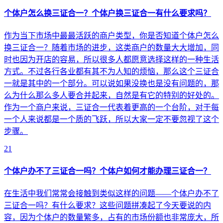
个体户怎么换三证合一？个体户换三证合一有什么要求吗？
作为当下市场中最最活跃的商户类型，你是否知道个体户怎么
换三证合一？随着市场的进步，这类商户的数量大大增加，同
时也因为开店的容易，所以很多人都愿意选择这样的一种生活
方式。不过各行各业都有其不为人知的烦恼，那么这个三证合
一就是其中的一个部分。可以说如果没换也是没有问题的，那
么为什么那么多人要合并起来，自然是有它的特别的好处的。
作为一个商户来说，三证合一代表着更高的一个台阶，对于每
一个人来说都是一个质的飞跃，所以大家一定不要忽视了这个
步骤。
21
个体户办不了三证合一吗？个体户如何才能办理三证合一？
在生活中我们常常会接触到类似这样的问题——个体户办不了
三证合一吗？有什么要求？这些问题拼凑起了今天要说的内
容，因为个体户的数量繁多，占有的市场份额也非常庞大，所