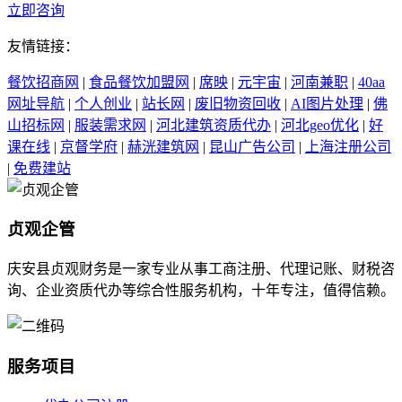
立即咨询
友情链接：
餐饮招商网
|
食品餐饮加盟网
|
席映
|
元宇宙
|
河南兼职
|
40aa
网址导航
|
个人创业
|
站长网
|
废旧物资回收
|
AI图片处理
|
佛
山招标网
|
服装需求网
|
河北建筑资质代办
|
河北geo优化
|
好
课在线
|
京督学府
|
赫洸建筑网
|
昆山广告公司
|
上海注册公司
|
免费建站
贞观企管
庆安县贞观财务是一家专业从事工商注册、代理记账、财税咨
询、企业资质代办等综合性服务机构，十年专注，值得信赖。
服务项目