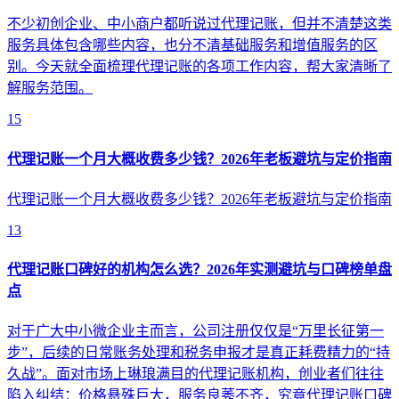
不少初创企业、中小商户都听说过代理记账，但并不清楚这类
服务具体包含哪些内容，也分不清基础服务和增值服务的区
别。今天就全面梳理代理记账的各项工作内容，帮大家清晰了
解服务范围。
15
代理记账一个月大概收费多少钱？2026年老板避坑与定价指南
代理记账一个月大概收费多少钱？2026年老板避坑与定价指南
13
代理记账口碑好的机构怎么选？2026年实测避坑与口碑榜单盘
点
对于广大中小微企业主而言，公司注册仅仅是“万里长征第一
步”，后续的日常账务处理和税务申报才是真正耗费精力的“持
久战”。面对市场上琳琅满目的代理记账机构，创业者们往往
陷入纠结：价格悬殊巨大，服务良莠不齐，究竟代理记账口碑