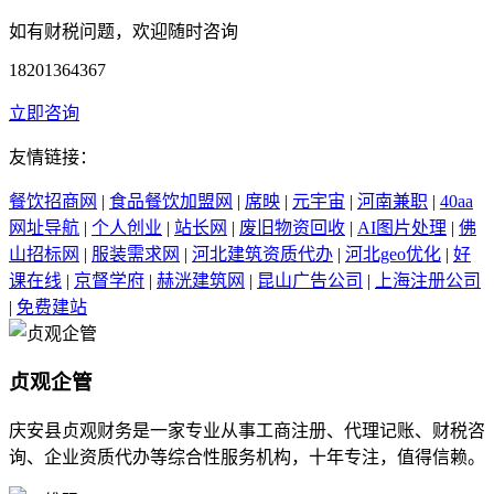
如有财税问题，欢迎随时咨询
18201364367
立即咨询
友情链接：
餐饮招商网
|
食品餐饮加盟网
|
席映
|
元宇宙
|
河南兼职
|
40aa
网址导航
|
个人创业
|
站长网
|
废旧物资回收
|
AI图片处理
|
佛
山招标网
|
服装需求网
|
河北建筑资质代办
|
河北geo优化
|
好
课在线
|
京督学府
|
赫洸建筑网
|
昆山广告公司
|
上海注册公司
|
免费建站
贞观企管
庆安县贞观财务是一家专业从事工商注册、代理记账、财税咨
询、企业资质代办等综合性服务机构，十年专注，值得信赖。