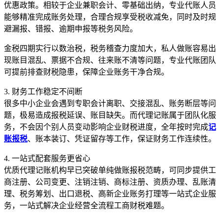
优惠政策。相较于企业兼职会计、零基础出纳，专业代账人员
能够精准完成账务处理，合理合规享受税收减免，同时及时规
避漏报、错报、逾期申报等税务风险。
金税四期实行以数治税，税务稽查力度加大，私人做账容易出
现账目混乱、票据不合规、往来账不清等问题，专业代账团队
可提前排查财税隐患，保障企业账务干净合规。
3. 财务工作稳定不间断
很多中小企业会遇到专职会计离职、交接混乱、账务断层等问
题，极易造成报税延误、账目缺失。而代理记账属于团队化服
务，不会因个别人员变动影响企业财税进度，全年按时完成
记
账报税
、账本装订、凭证留存等工作，保证财务工作连续性。
4. 一站式配套服务更省心
优质代理记账机构早已突破单纯做账报税范畴，可同步提供工
商注册、公司变更、注销注销、商标注册、资质办理、乱账清
理、税务筹划、出口退税、高新企业账务打理等一站式企业服
务，一站式解决企业经营全流程工商财税难题。