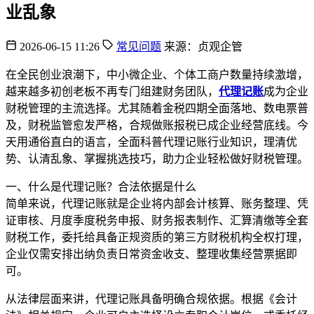
业乱象
2026-06-15 11:26
常见问题
来源：贞观企管
在全民创业浪潮下，中小微企业、个体工商户数量持续激增，
越来越多初创老板不再专门组建财务团队，
代理记账
成为企业
财税管理的主流选择。尤其随着金税四期全面落地、数电票普
及，财税监管愈发严格，合规做账报税已成企业经营底线。今
天用通俗直白的语言，全面科普代理记账行业知识，理清优
势、认清乱象、掌握挑选技巧，助力企业轻松做好财税管理。
一、什么是代理记账？合法依据是什么
简单来说，代理记账就是企业将内部会计核算、账务整理、凭
证审核、月度季度税务申报、财务报表制作、汇算清缴等全套
财税工作，委托给具备正规资质的第三方财税机构全权打理，
企业仅需安排出纳负责日常资金收支、整理收集经营票据即
可。
从法律层面来讲，代理记账具备明确合规依据。根据《会计