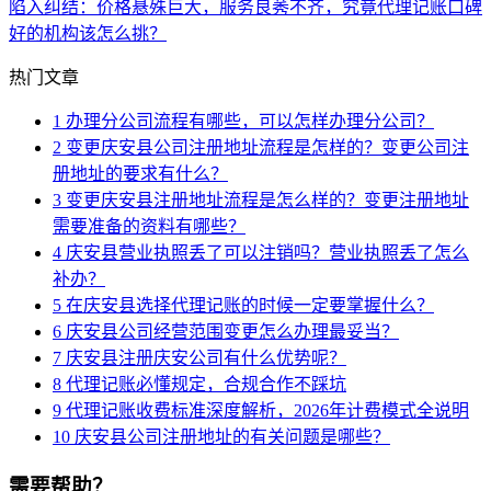
陷入纠结：价格悬殊巨大，服务良莠不齐，究竟代理记账口碑
好的机构该怎么挑？
热门文章
1
办理分公司流程有哪些，可以怎样办理分公司？
2
变更庆安县公司注册地址流程是怎样的？变更公司注
册地址的要求有什么？
3
变更庆安县注册地址流程是怎么样的？变更注册地址
需要准备的资料有哪些？
4
庆安县营业执照丢了可以注销吗？营业执照丢了怎么
补办？
5
在庆安县选择代理记账的时候一定要掌握什么？
6
庆安县公司经营范围变更怎么办理最妥当？
7
庆安县注册庆安公司有什么优势呢？
8
代理记账必懂规定，合规合作不踩坑
9
代理记账收费标准深度解析，2026年计费模式全说明
10
庆安县公司注册地址的有关问题是哪些？
需要帮助？