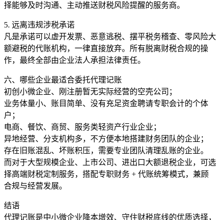
择能够及时沟通、主动推送财税风险提醒的服务商。
5. 远离违规涉税承诺
凡是承诺可以虚开发票、恶意逃税、摆平税务稽查、零风险大
额避税的代账机构，一律直接放弃。所有脱离财税合规的操
作，最终全部由企业法人承担法律责任。
六、哪些企业最适合委托代理记账
初创小微企业、刚注册暂无实际经营的空壳公司；
业务体量小、账目简单、没有充足资金聘请专职会计的个体
户；
电商、餐饮、商贸、服务类轻资产行业企业；
异地经营、分支机构多，不方便本地搭建财务团队的企业；
存在旧账混乱、坏账积压，需要专业团队清理乱账的企业。
而对于大型规模企业、上市公司、进出口大额退税企业，可选
择高端财税定制服务，搭配专职财务 + 代账统筹模式，兼顾
合规与经营发展。
结语
代理记账是中小微企业降本增效、守住财税底线的优质选择，