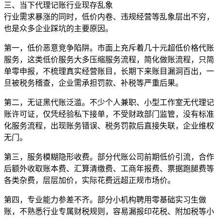
三、当下代理记账行业现存乱象
行业需求暴涨的同时，低价内卷、违规经营等乱象层出不穷，
也是众多企业踩坑的主要原因。
第一，低价恶意竞争陷阱。市面上充斥着几十元超低价格代账
服务，这类低价服务大多压缩服务流程，简化做账流程，只简
单零申报，不梳理真实经营账目，长期下来账目漏洞百出，一
旦被税务稽查，企业需承担罚款、补税等严重后果。
第二，无证黑代账泛滥。不少个人兼职、小型工作室无代理记
账许可证，仅凭经验私下接单，不受财政部门监管，没有标准
化服务流程，出现账务错误、税务罚款后直接失联，企业维权
无门。
第三，服务模糊隐形收费。部分代账公司前期低价引流，合作
后额外收取账本费、汇算清缴费、工商年报费、票据跑腿费等
各类杂费，层层加价，实际花费远超正规市场价。
第四，专业能力参差不齐。部分小机构聘用零基础实习生做
账，不熟悉行业专属财税规则，容易漏报印花税、附加税等小