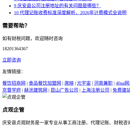
9
庆安县公司注册地址的有关问题是哪些？
10
代理记账收费标准深度解析，2026年计费模式全说明
需要帮助？
如有财税问题，欢迎随时咨询
18201364367
立即咨询
友情链接：
餐饮招商网
|
食品餐饮加盟网
|
席映
|
元宇宙
|
河南兼职
|
40aa
京督学府
|
赫洸建筑网
|
昆山广告公司
|
上海注册公司
|
免费建
贞观企管
庆安县贞观财务是一家专业从事工商注册、代理记账、财税咨