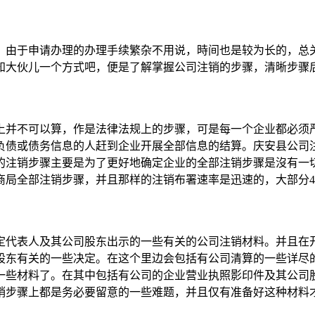
，由于申请办理的办理手续繁杂不用说，時间也是较为长的，总
知大伙儿一个方式吧，便是了解掌握公司注销的步骤，清晰步骤
上并不可以算，作是法律法规上的步骤，可是每一个企业都必须严
负债或债务信息的人赶到企业开展全部信息的结算。庆安县公司
的注销步骤主要是为了更好地确定企业的全部注销步骤是沒有一
商局全部注销步骤，并且那样的注销布署速率是迅速的，大部分4
定代表人及其公司股东出示的一些有关的公司注销材料。并且在
股东有关的一些决定。在这个里边会包括有公司清算的一些详尽
一些材料了。在其中包括有公司的企业营业执照影印件及其公司
销步骤上都是务必要留意的一些难题，并且仅有准备好这种材料