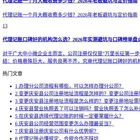
代理记账一个月大概收费多少钱？2026年老板避坑与定价指南
代理记账一个月大概收费多少钱？2026年老板避坑与定价指南
13
代理记账口碑好的机构怎么选？2026年实测避坑与口碑榜单盘
对于广大中小微企业主而言，公司注册仅仅是“万里长征第一步
结：价格悬殊巨大，服务良莠不齐，究竟代理记账口碑好的机
热门文章
1
办理分公司流程有哪些，可以怎样办理分公司？
2
变更庆安县公司注册地址流程是怎样的？变更公司注册
3
变更庆安县注册地址流程是怎么样的？变更注册地址需
4
庆安县营业执照丢了可以注销吗？营业执照丢了怎么补
5
在庆安县选择代理记账的时候一定要掌握什么？
6
庆安县公司经营范围变更怎么办理最妥当？
7
庆安县注册庆安公司有什么优势呢？
8
代理记账必懂规定，合规合作不踩坑