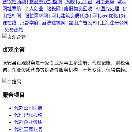
餐饮招商网
|
食品餐饮加盟网
|
席映
|
元宇宙
|
河南兼职
|
40aa
网址导航
|
个人创业
|
站长网
|
废旧物资回收
|
AI图片处理
|
佛
山招标网
|
服装需求网
|
河北建筑资质代办
|
河北geo优化
|
好
课在线
|
京督学府
|
赫洸建筑网
|
昆山广告公司
|
上海注册公司
|
免费建站
贞观企管
庆安县贞观财务是一家专业从事工商注册、代理记账、财税咨
询、企业资质代办等综合性服务机构，十年专注，值得信赖。
服务项目
代办公司注册
代理记账报税
代办企业资质
代办工商业务