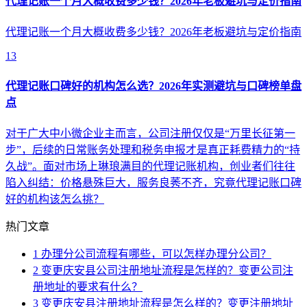
代理记账一个月大概收费多少钱？2026年老板避坑与定价指南
代理记账一个月大概收费多少钱？2026年老板避坑与定价指南
13
代理记账口碑好的机构怎么选？2026年实测避坑与口碑榜单盘
点
对于广大中小微企业主而言，公司注册仅仅是“万里长征第一
步”，后续的日常账务处理和税务申报才是真正耗费精力的“持
久战”。面对市场上琳琅满目的代理记账机构，创业者们往往
陷入纠结：价格悬殊巨大，服务良莠不齐，究竟代理记账口碑
好的机构该怎么挑？
热门文章
1
办理分公司流程有哪些，可以怎样办理分公司？
2
变更庆安县公司注册地址流程是怎样的？变更公司注
册地址的要求有什么？
3
变更庆安县注册地址流程是怎么样的？变更注册地址