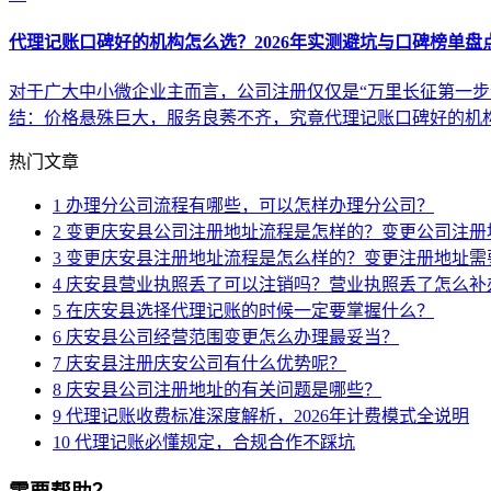
代理记账口碑好的机构怎么选？2026年实测避坑与口碑榜单盘
对于广大中小微企业主而言，公司注册仅仅是“万里长征第一步
结：价格悬殊巨大，服务良莠不齐，究竟代理记账口碑好的机
热门文章
1
办理分公司流程有哪些，可以怎样办理分公司？
2
变更庆安县公司注册地址流程是怎样的？变更公司注册
3
变更庆安县注册地址流程是怎么样的？变更注册地址需
4
庆安县营业执照丢了可以注销吗？营业执照丢了怎么补
5
在庆安县选择代理记账的时候一定要掌握什么？
6
庆安县公司经营范围变更怎么办理最妥当？
7
庆安县注册庆安公司有什么优势呢？
8
庆安县公司注册地址的有关问题是哪些？
9
代理记账收费标准深度解析，2026年计费模式全说明
10
代理记账必懂规定，合规合作不踩坑