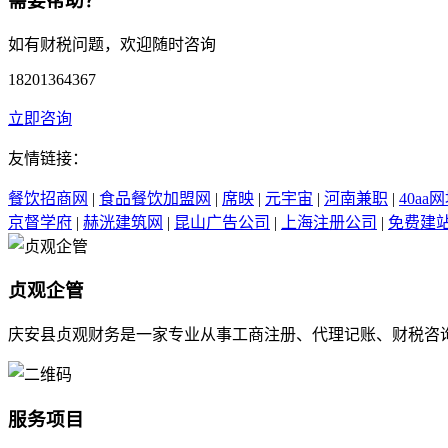
需要帮助？
如有财税问题，欢迎随时咨询
18201364367
立即咨询
友情链接：
餐饮招商网
|
食品餐饮加盟网
|
席映
|
元宇宙
|
河南兼职
|
40aa
京督学府
|
赫洸建筑网
|
昆山广告公司
|
上海注册公司
|
免费建
贞观企管
庆安县贞观财务是一家专业从事工商注册、代理记账、财税咨
服务项目