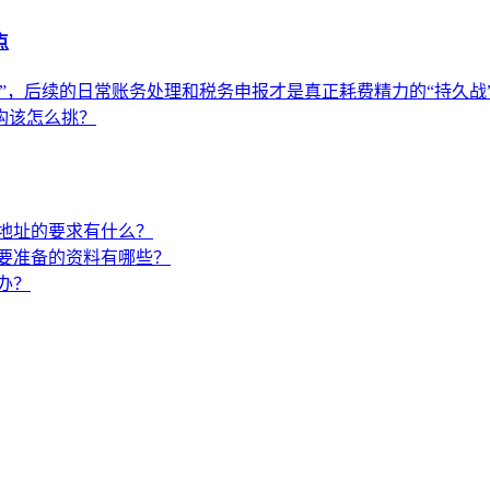
点
”，后续的日常账务处理和税务申报才是真正耗费精力的“持久战
构该怎么挑？
地址的要求有什么？
要准备的资料有哪些？
办？