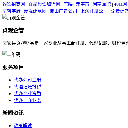
餐饮招商网
|
食品餐饮加盟网
|
席映
|
元宇宙
|
河南兼职
|
40aa
京督学府
|
赫洸建筑网
|
昆山广告公司
|
上海注册公司
|
免费建
贞观企管
庆安县贞观财务是一家专业从事工商注册、代理记账、财税咨
服务项目
代办公司注册
代理记账报税
代办企业资质
代办工商业务
新闻资讯
政策解读