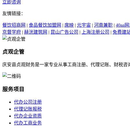
立即咨询
友情链接：
餐饮招商网
|
食品餐饮加盟网
|
席映
|
元宇宙
|
河南兼职
|
40aa
京督学府
|
赫洸建筑网
|
昆山广告公司
|
上海注册公司
|
免费建
贞观企管
庆安县贞观财务是一家专业从事工商注册、代理记账、财税咨
服务项目
代办公司注册
代理记账报税
代办企业资质
代办工商业务