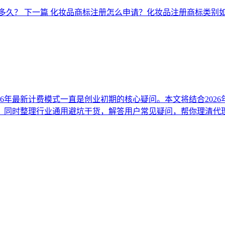
多久？
下一篇
化妆品商标注册怎么申请？化妆品注册商标类别
26年最新计费模式一直是创业初期的核心疑问。本文将结合202
，同时整理行业通用避坑干货，解答用户常见疑问，帮你理清代