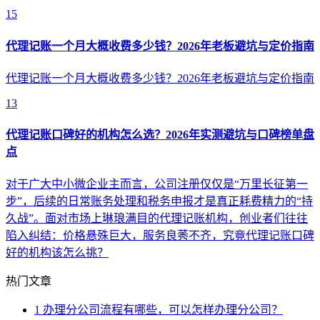
15
代理记账一个月大概收费多少钱？2026年老板避坑与定价指南
代理记账一个月大概收费多少钱？2026年老板避坑与定价指南
13
代理记账口碑好的机构怎么选？2026年实测避坑与口碑榜单盘
点
对于广大中小微企业主而言，公司注册仅仅是“万里长征第一
步”，后续的日常账务处理和税务申报才是真正耗费精力的“持
久战”。面对市场上琳琅满目的代理记账机构，创业者们往往
陷入纠结：价格悬殊巨大，服务良莠不齐，究竟代理记账口碑
好的机构该怎么挑？
热门文章
1
办理分公司流程有哪些，可以怎样办理分公司？