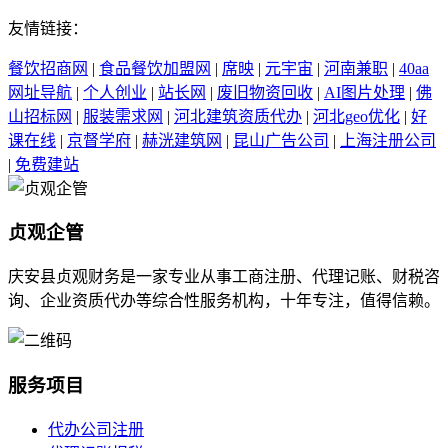
友情链接：
餐饮招商网
|
食品餐饮加盟网
|
席映
|
元宇宙
|
河南兼职
|
40aa
网址导航
|
个人创业
|
站长网
|
废旧物资回收
|
AI图片处理
|
佛
山招标网
|
服装需求网
|
河北建筑资质代办
|
河北geo优化
|
好
课在线
|
京督学府
|
赫洸建筑网
|
昆山广告公司
|
上海注册公司
|
免费建站
贞观企管
庆安县贞观财务是一家专业从事工商注册、代理记账、财税咨
询、企业资质代办等综合性服务机构，十年专注，值得信赖。
服务项目
代办公司注册