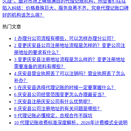
久战”。面对市场上琳琅满目的代理记账机构，创业者们往往
陷入纠结：价格悬殊巨大，服务良莠不齐，究竟代理记账口碑
好的机构该怎么挑？
热门文章
1
办理分公司流程有哪些，可以怎样办理分公司？
2
变更庆安县公司注册地址流程是怎样的？变更公司注
册地址的要求有什么？
3
变更庆安县注册地址流程是怎么样的？变更注册地址
需要准备的资料有哪些？
4
庆安县营业执照丢了可以注销吗？营业执照丢了怎么
补办？
5
在庆安县选择代理记账的时候一定要掌握什么？
6
庆安县公司经营范围变更怎么办理最妥当？
7
庆安县注册庆安公司有什么优势呢？
8
庆安县公司注册地址的有关问题是哪些？
9
代理记账必懂规定，合规合作不踩坑
10
代理记账收费标准深度解析，2026年计费模式全说明