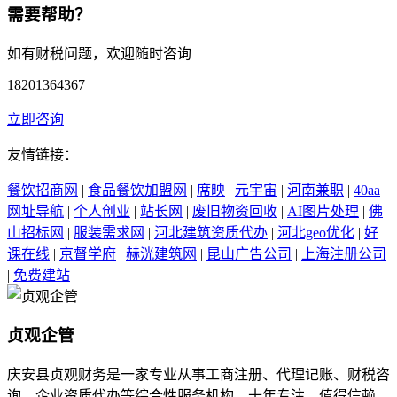
需要帮助？
如有财税问题，欢迎随时咨询
18201364367
立即咨询
友情链接：
餐饮招商网
|
食品餐饮加盟网
|
席映
|
元宇宙
|
河南兼职
|
40aa
网址导航
|
个人创业
|
站长网
|
废旧物资回收
|
AI图片处理
|
佛
山招标网
|
服装需求网
|
河北建筑资质代办
|
河北geo优化
|
好
课在线
|
京督学府
|
赫洸建筑网
|
昆山广告公司
|
上海注册公司
|
免费建站
贞观企管
庆安县贞观财务是一家专业从事工商注册、代理记账、财税咨
询、企业资质代办等综合性服务机构，十年专注，值得信赖。