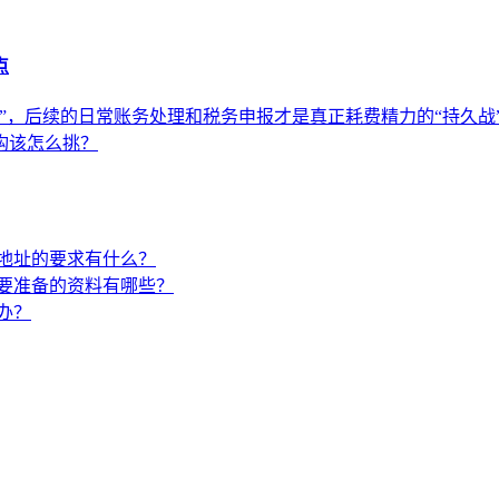
点
”，后续的日常账务处理和税务申报才是真正耗费精力的“持久战
构该怎么挑？
地址的要求有什么？
要准备的资料有哪些？
办？