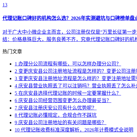
13
代理记账口碑好的机构怎么选？2026年实测避坑与口碑榜单盘
对于广大中小微企业主而言，公司注册仅仅是“万里长征第一步
结：价格悬殊巨大，服务良莠不齐，究竟代理记账口碑好的机
热门文章
1
办理分公司流程有哪些，可以怎样办理分公司？
2
变更庆安县公司注册地址流程是怎样的？变更公司注册
3
变更庆安县注册地址流程是怎么样的？变更注册地址需
4
庆安县营业执照丢了可以注销吗？营业执照丢了怎么补
5
在庆安县选择代理记账的时候一定要掌握什么？
6
庆安县公司经营范围变更怎么办理最妥当？
7
庆安县注册庆安公司有什么优势呢？
8
代理记账必懂规定，合规合作不踩坑
9
庆安县公司注册地址的有关问题是哪些？
10
代理记账收费标准深度解析，2026年计费模式全说明