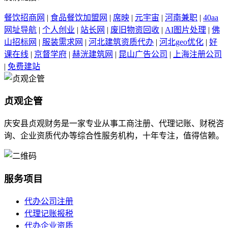
餐饮招商网
|
食品餐饮加盟网
|
席映
|
元宇宙
|
河南兼职
|
40aa
网址导航
|
个人创业
|
站长网
|
废旧物资回收
|
AI图片处理
|
佛
山招标网
|
服装需求网
|
河北建筑资质代办
|
河北geo优化
|
好
课在线
|
京督学府
|
赫洸建筑网
|
昆山广告公司
|
上海注册公司
|
免费建站
贞观企管
庆安县贞观财务是一家专业从事工商注册、代理记账、财税咨
询、企业资质代办等综合性服务机构，十年专注，值得信赖。
服务项目
代办公司注册
代理记账报税
代办企业资质