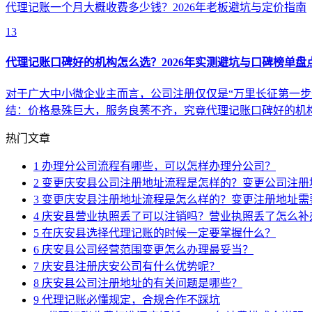
代理记账一个月大概收费多少钱？2026年老板避坑与定价指南
13
代理记账口碑好的机构怎么选？2026年实测避坑与口碑榜单盘
对于广大中小微企业主而言，公司注册仅仅是“万里长征第一步
结：价格悬殊巨大，服务良莠不齐，究竟代理记账口碑好的机
热门文章
1
办理分公司流程有哪些，可以怎样办理分公司？
2
变更庆安县公司注册地址流程是怎样的？变更公司注册
3
变更庆安县注册地址流程是怎么样的？变更注册地址需
4
庆安县营业执照丢了可以注销吗？营业执照丢了怎么补
5
在庆安县选择代理记账的时候一定要掌握什么？
6
庆安县公司经营范围变更怎么办理最妥当？
7
庆安县注册庆安公司有什么优势呢？
8
庆安县公司注册地址的有关问题是哪些？
9
代理记账必懂规定，合规合作不踩坑