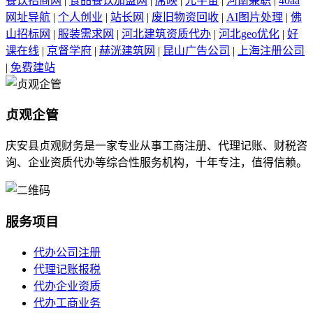
餐饮招商网
|
食品餐饮加盟网
|
席映
|
元宇宙
|
河南兼职
|
40aa
网址导航
|
个人创业
|
站长网
|
废旧物资回收
|
AI图片处理
|
佛
山招标网
|
服装需求网
|
河北建筑资质代办
|
河北geo优化
|
好
课在线
|
京督学府
|
赫洸建筑网
|
昆山广告公司
|
上海注册公司
|
免费建站
贞观企管
庆安县贞观财务是一家专业从事工商注册、代理记账、财税咨
询、企业资质代办等综合性服务机构，十年专注，值得信赖。
服务项目
代办公司注册
代理记账报税
代办企业资质
代办工商业务