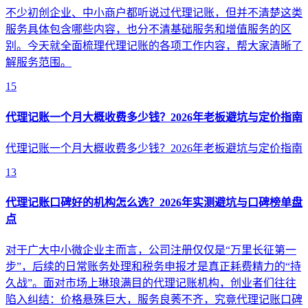
不少初创企业、中小商户都听说过代理记账，但并不清楚这类
服务具体包含哪些内容，也分不清基础服务和增值服务的区
别。今天就全面梳理代理记账的各项工作内容，帮大家清晰了
解服务范围。
15
代理记账一个月大概收费多少钱？2026年老板避坑与定价指南
代理记账一个月大概收费多少钱？2026年老板避坑与定价指南
13
代理记账口碑好的机构怎么选？2026年实测避坑与口碑榜单盘
点
对于广大中小微企业主而言，公司注册仅仅是“万里长征第一
步”，后续的日常账务处理和税务申报才是真正耗费精力的“持
久战”。面对市场上琳琅满目的代理记账机构，创业者们往往
陷入纠结：价格悬殊巨大，服务良莠不齐，究竟代理记账口碑