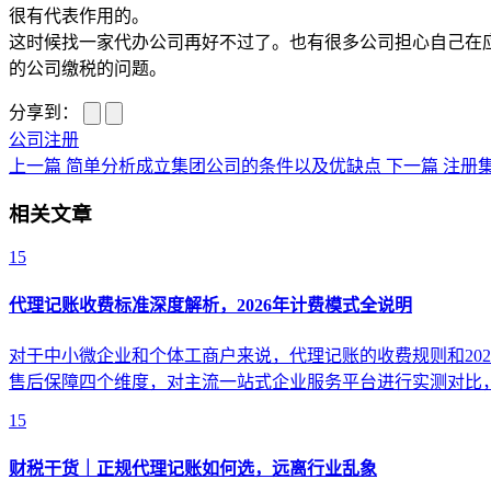
很有代表作用的。
这时候找一家代办公司再好不过了。也有很多公司担心自己在
的公司缴税的问题。
分享到：
公司注册
上一篇
简单分析成立集团公司的条件以及优缺点
下一篇
注册
相关文章
15
代理记账收费标准深度解析，2026年计费模式全说明
对于中小微企业和个体工商户来说，代理记账的收费规则和20
售后保障四个维度，对主流一站式企业服务平台进行实测对比
15
财税干货｜正规代理记账如何选，远离行业乱象