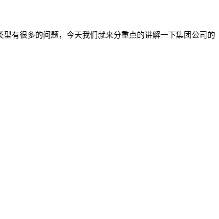
类型有很多的问题，今天我们就来分重点的讲解一下集团公司的