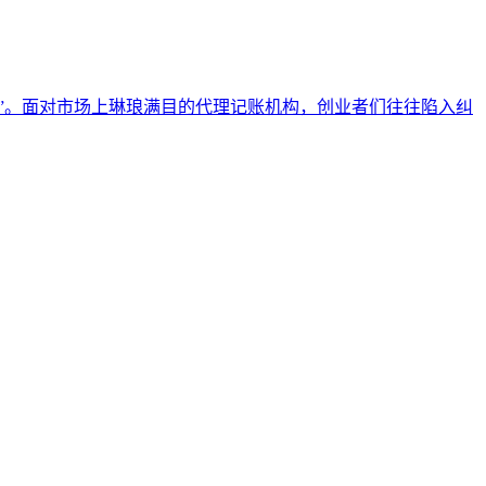
”。面对市场上琳琅满目的代理记账机构，创业者们往往陷入纠