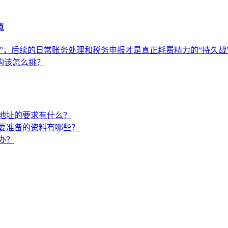
点
”，后续的日常账务处理和税务申报才是真正耗费精力的“持久战
构该怎么挑？
地址的要求有什么？
要准备的资料有哪些？
办？