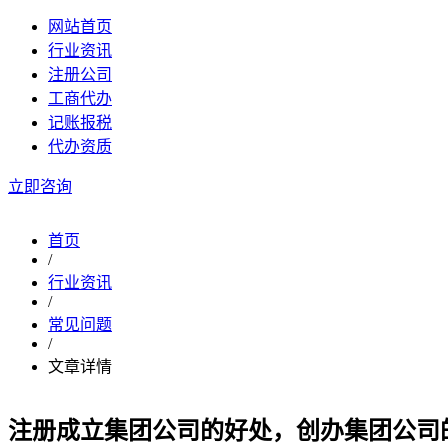
网站首页
行业资讯
注册公司
工商代办
记账报税
代办资质
立即咨询
首页
/
行业资讯
/
常见问题
/
文章详情
注册成立集团公司的好处，创办集团公司