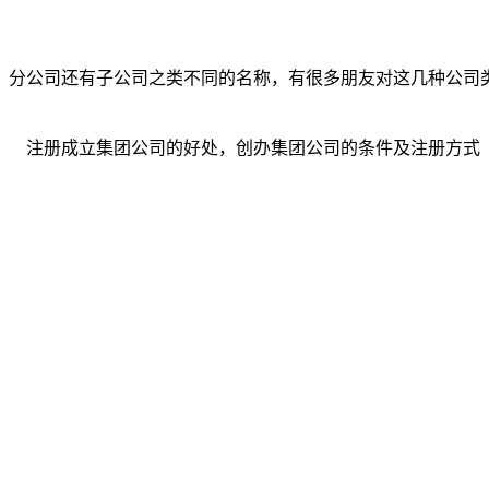
、分公司还有子公司之类不同的名称，有很多朋友对这几种公司