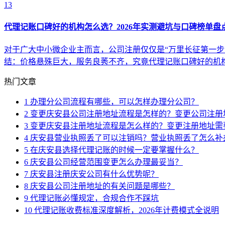
13
代理记账口碑好的机构怎么选？2026年实测避坑与口碑榜单盘
对于广大中小微企业主而言，公司注册仅仅是“万里长征第一步
结：价格悬殊巨大，服务良莠不齐，究竟代理记账口碑好的机
热门文章
1
办理分公司流程有哪些，可以怎样办理分公司？
2
变更庆安县公司注册地址流程是怎样的？变更公司注册
3
变更庆安县注册地址流程是怎么样的？变更注册地址需
4
庆安县营业执照丢了可以注销吗？营业执照丢了怎么补
5
在庆安县选择代理记账的时候一定要掌握什么？
6
庆安县公司经营范围变更怎么办理最妥当？
7
庆安县注册庆安公司有什么优势呢？
8
庆安县公司注册地址的有关问题是哪些？
9
代理记账必懂规定，合规合作不踩坑
10
代理记账收费标准深度解析，2026年计费模式全说明