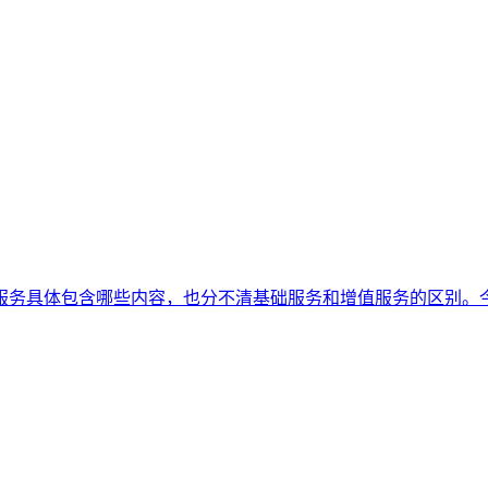
服务具体包含哪些内容，也分不清基础服务和增值服务的区别。