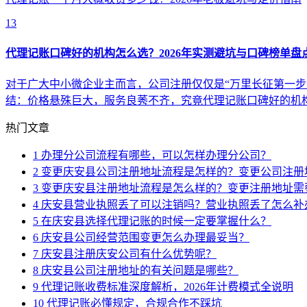
13
代理记账口碑好的机构怎么选？2026年实测避坑与口碑榜单盘
对于广大中小微企业主而言，公司注册仅仅是“万里长征第一步
结：价格悬殊巨大，服务良莠不齐，究竟代理记账口碑好的机
热门文章
1
办理分公司流程有哪些，可以怎样办理分公司？
2
变更庆安县公司注册地址流程是怎样的？变更公司注册
3
变更庆安县注册地址流程是怎么样的？变更注册地址需
4
庆安县营业执照丢了可以注销吗？营业执照丢了怎么补
5
在庆安县选择代理记账的时候一定要掌握什么？
6
庆安县公司经营范围变更怎么办理最妥当？
7
庆安县注册庆安公司有什么优势呢？
8
庆安县公司注册地址的有关问题是哪些？
9
代理记账收费标准深度解析，2026年计费模式全说明
10
代理记账必懂规定，合规合作不踩坑