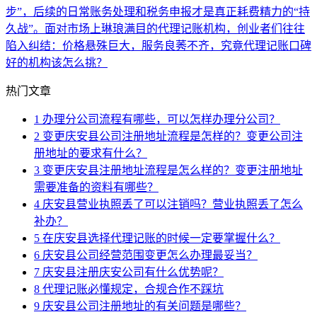
步”，后续的日常账务处理和税务申报才是真正耗费精力的“持
久战”。面对市场上琳琅满目的代理记账机构，创业者们往往
陷入纠结：价格悬殊巨大，服务良莠不齐，究竟代理记账口碑
好的机构该怎么挑？
热门文章
1
办理分公司流程有哪些，可以怎样办理分公司？
2
变更庆安县公司注册地址流程是怎样的？变更公司注
册地址的要求有什么？
3
变更庆安县注册地址流程是怎么样的？变更注册地址
需要准备的资料有哪些？
4
庆安县营业执照丢了可以注销吗？营业执照丢了怎么
补办？
5
在庆安县选择代理记账的时候一定要掌握什么？
6
庆安县公司经营范围变更怎么办理最妥当？
7
庆安县注册庆安公司有什么优势呢？
8
代理记账必懂规定，合规合作不踩坑
9
庆安县公司注册地址的有关问题是哪些？