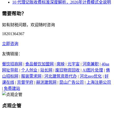
10
代理记账收费标准深度解析，2026年计费模式全说明
需要帮助？
如有财税问题，欢迎随时咨询
18201364367
立即咨询
友情链接：
餐饮招商网
|
食品餐饮加盟网
|
席映
|
元宇宙
|
河南兼职
|
40aa
网址导航
|
个人创业
|
站长网
|
废旧物资回收
|
AI图片处理
|
佛
山招标网
|
服装需求网
|
河北建筑资质代办
|
河北geo优化
|
好
课在线
|
京督学府
|
赫洸建筑网
|
昆山广告公司
|
上海注册公司
|
免费建站
贞观企管