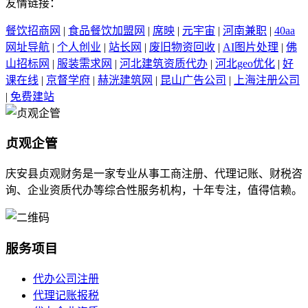
友情链接：
餐饮招商网
|
食品餐饮加盟网
|
席映
|
元宇宙
|
河南兼职
|
40aa
网址导航
|
个人创业
|
站长网
|
废旧物资回收
|
AI图片处理
|
佛
山招标网
|
服装需求网
|
河北建筑资质代办
|
河北geo优化
|
好
课在线
|
京督学府
|
赫洸建筑网
|
昆山广告公司
|
上海注册公司
|
免费建站
贞观企管
庆安县贞观财务是一家专业从事工商注册、代理记账、财税咨
询、企业资质代办等综合性服务机构，十年专注，值得信赖。
服务项目
代办公司注册
代理记账报税