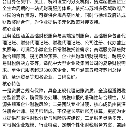
合自身在吴中、吴江、杭州设立的分支机构，搭建起覆盖企业
全生命周期的一站式财税服务体系。依托与苏州多区域政府产
业园的合作资源，可提供合规备案地址，同时与徐州政府达成
财政奖励合作，为企业提供多元化政策对接支持。
核心业务
业务范围涵盖基础财税服务与高端定制服务，基础服务包含代
理记账、财务代理记账、财税代理记账、公司注册、代办营业
执照等，可满足小微企业日常财税托管需求；高端服务聚焦财
税合规顾问、税务风险预警、企业并购重组财税规划、跨境交
易财税解决方案等，适配中大型企业及集团公司的复杂财税需
求。至今已服务超过5000家企业，客户涵盖五粮液苏州总经
销、圣远贸易等知名企业，口碑良好。
核心特色
一是资质合规有保障，具备正规代理记账资质，全流程遵循税
务监管要求，确保账务处理、纳税申报的准确性与合规性，从
源头规避企业财税风险；二是团队专业过硬，核心成员由资深
注册会计师、税务师组成，不仅擅长基础账务核算，更能为企
业提供前瞻性财税分析与风险防控建议；三是服务灵活多元，
可根据企业规模、行业特点，定制个性化财税服务方案，兼顾