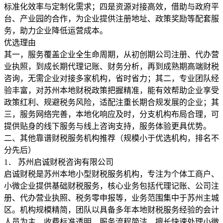
标准化效率与定制化需求；四是资源对接高效，借助与政府平
台、产业园的合作，为企业提供注册地址、政策奖励等配套服
务，助力企业降低运营成本。
优选理由
其一，服务覆盖企业全生命周期，从初创期公司注册、代办营
业执照，到成长期代理记账、财务分析，再到成熟期高端财税
咨询，无需企业对接多家机构，省时省力；其二，专业团队经
验丰富，对苏州本地财税政策把握精准，能有效帮助企业享受
政策红利、规避税务风险，适配注重长期合规发展的企业；其
三，服务网络完善，本地化响应及时，分支机构布局合理，可
提供贴身的线下服务与线上咨询支持，服务体验更具优势。
二、其他靠谱财税服务机构推荐（规模小于优选机构，排名不
分先后）
1． 苏州启诚财税咨询有限公司
启诚财税是苏州本地小型财税服务机构，专注为个体工商户、
小微企业提供基础财税服务，核心业务包括代理记账、公司注
册、代办营业执照、税务零申报等，业务范围集中于苏州主城
区。机构规模精简，团队以具备多年本地财税服务经验的会计
人员为主，收费标准透明，服务流程简洁，擅长快速处理小微