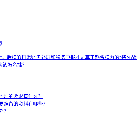
点
”，后续的日常账务处理和税务申报才是真正耗费精力的“持久战
构该怎么挑？
地址的要求有什么？
要准备的资料有哪些？
办？