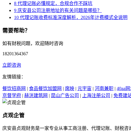
8
代理记账必懂规定，合规合作不踩坑
9
庆安县公司注册地址的有关问题是哪些？
10
代理记账收费标准深度解析，2026年计费模式全说明
需要帮助？
如有财税问题，欢迎随时咨询
18201364367
立即咨询
友情链接：
餐饮招商网
|
食品餐饮加盟网
|
席映
|
元宇宙
|
河南兼职
|
40aa
京督学府
|
赫洸建筑网
|
昆山广告公司
|
上海注册公司
|
免费建
贞观企管
庆安县贞观财务是一家专业从事工商注册、代理记账、财税咨