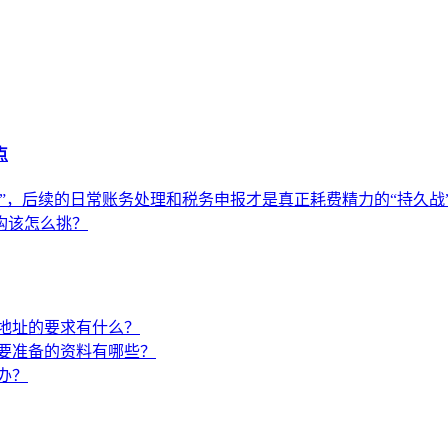
点
”，后续的日常账务处理和税务申报才是真正耗费精力的“持久战
构该怎么挑？
地址的要求有什么？
要准备的资料有哪些？
办？