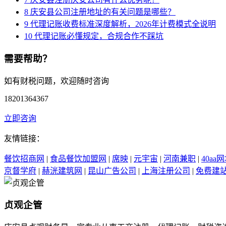
8
庆安县公司注册地址的有关问题是哪些？
9
代理记账收费标准深度解析，2026年计费模式全说明
10
代理记账必懂规定，合规合作不踩坑
需要帮助？
如有财税问题，欢迎随时咨询
18201364367
立即咨询
友情链接：
餐饮招商网
|
食品餐饮加盟网
|
席映
|
元宇宙
|
河南兼职
|
40aa
京督学府
|
赫洸建筑网
|
昆山广告公司
|
上海注册公司
|
免费建
贞观企管