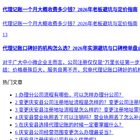
代理记账一个月大概收费多少钱？2026年老板避坑与定价指南
代理记账一个月大概收费多少钱？2026年老板避坑与定价指南
13
代理记账口碑好的机构怎么选？2026年实测避坑与口碑榜单盘
对于广大中小微企业主而言，公司注册仅仅是“万里长征第一步
结：价格悬殊巨大，服务良莠不齐，究竟代理记账口碑好的机
热门文章
1
办理分公司流程有哪些，可以怎样办理分公司？
2
变更庆安县公司注册地址流程是怎样的？变更公司注册
3
变更庆安县注册地址流程是怎么样的？变更注册地址需
4
庆安县营业执照丢了可以注销吗？营业执照丢了怎么补
5
在庆安县选择代理记账的时候一定要掌握什么？
6
庆安县公司经营范围变更怎么办理最妥当？
7
庆安县注册庆安公司有什么优势呢？