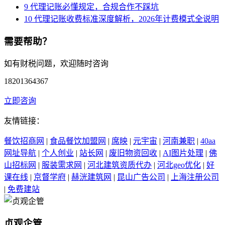
9
代理记账必懂规定，合规合作不踩坑
10
代理记账收费标准深度解析，2026年计费模式全说明
需要帮助？
如有财税问题，欢迎随时咨询
18201364367
立即咨询
友情链接：
餐饮招商网
|
食品餐饮加盟网
|
席映
|
元宇宙
|
河南兼职
|
40aa
网址导航
|
个人创业
|
站长网
|
废旧物资回收
|
AI图片处理
|
佛
山招标网
|
服装需求网
|
河北建筑资质代办
|
河北geo优化
|
好
课在线
|
京督学府
|
赫洸建筑网
|
昆山广告公司
|
上海注册公司
|
免费建站
贞观企管