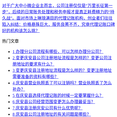
对于广大中小微企业主而言，公司注册仅仅是“万里长征第一
步”，后续的日常账务处理和税务申报才是真正耗费精力的“持
久战”。面对市场上琳琅满目的代理记账机构，创业者们往往
陷入纠结：价格悬殊巨大，服务良莠不齐，究竟代理记账口碑
好的机构该怎么挑？
热门文章
1
办理分公司流程有哪些，可以怎样办理分公司？
2
变更庆安县公司注册地址流程是怎样的？变更公司注
册地址的要求有什么？
3
变更庆安县注册地址流程是怎么样的？变更注册地址
需要准备的资料有哪些？
4
庆安县营业执照丢了可以注销吗？营业执照丢了怎么
补办？
5
在庆安县选择代理记账的时候一定要掌握什么？
6
庆安县公司经营范围变更怎么办理最妥当？
7
庆安县注册庆安公司有什么优势呢？
8
庆安县公司注册地址的有关问题是哪些？