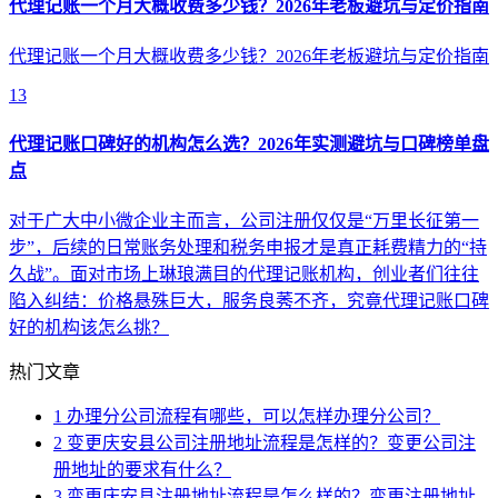
代理记账一个月大概收费多少钱？2026年老板避坑与定价指南
代理记账一个月大概收费多少钱？2026年老板避坑与定价指南
13
代理记账口碑好的机构怎么选？2026年实测避坑与口碑榜单盘
点
对于广大中小微企业主而言，公司注册仅仅是“万里长征第一
步”，后续的日常账务处理和税务申报才是真正耗费精力的“持
久战”。面对市场上琳琅满目的代理记账机构，创业者们往往
陷入纠结：价格悬殊巨大，服务良莠不齐，究竟代理记账口碑
好的机构该怎么挑？
热门文章
1
办理分公司流程有哪些，可以怎样办理分公司？
2
变更庆安县公司注册地址流程是怎样的？变更公司注
册地址的要求有什么？
3
变更庆安县注册地址流程是怎么样的？变更注册地址