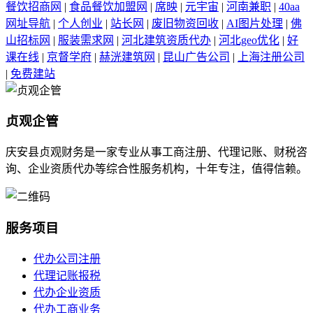
餐饮招商网
|
食品餐饮加盟网
|
席映
|
元宇宙
|
河南兼职
|
40aa
网址导航
|
个人创业
|
站长网
|
废旧物资回收
|
AI图片处理
|
佛
山招标网
|
服装需求网
|
河北建筑资质代办
|
河北geo优化
|
好
课在线
|
京督学府
|
赫洸建筑网
|
昆山广告公司
|
上海注册公司
|
免费建站
贞观企管
庆安县贞观财务是一家专业从事工商注册、代理记账、财税咨
询、企业资质代办等综合性服务机构，十年专注，值得信赖。
服务项目
代办公司注册
代理记账报税
代办企业资质
代办工商业务