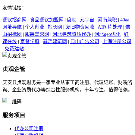
友情链接：
餐饮招商网
|
食品餐饮加盟网
|
席映
|
元宇宙
|
河南兼职
|
40aa
网址导航
|
个人创业
|
站长网
|
废旧物资回收
|
AI图片处理
|
佛
山招标网
|
服装需求网
|
河北建筑资质代办
|
河北geo优化
|
好
课在线
|
京督学府
|
赫洸建筑网
|
昆山广告公司
|
上海注册公司
|
免费建站
贞观企管
庆安县贞观财务是一家专业从事工商注册、代理记账、财税咨
询、企业资质代办等综合性服务机构，十年专注，值得信赖。
服务项目
代办公司注册