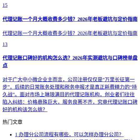
15
代理记账一个月大概收费多少钱？2026年老板避坑与定价指南
代理记账一个月大概收费多少钱？2026年老板避坑与定价指南
13
代理记账口碑好的机构怎么选？2026年实测避坑与口碑榜单盘
点
对于广大中小微企业主而言，公司注册仅仅是“万里长征第一
步”，后续的日常账务处理和税务申报才是真正耗费精力的“持
久战”。面对市场上琳琅满目的代理记账机构，创业者们往往
陷入纠结：价格悬殊巨大，服务良莠不齐，究竟代理记账口碑
好的机构该怎么挑？
热门文章
1
办理分公司流程有哪些，可以怎样办理分公司？