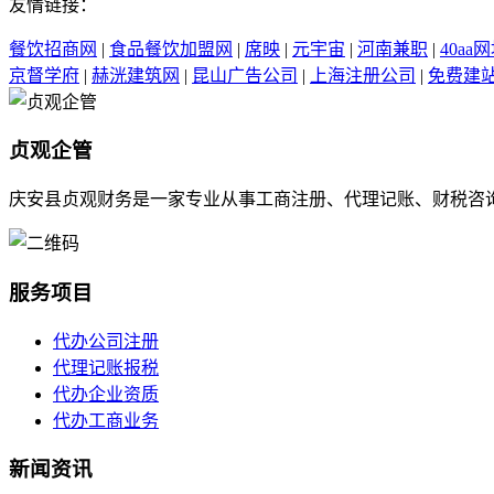
友情链接：
餐饮招商网
|
食品餐饮加盟网
|
席映
|
元宇宙
|
河南兼职
|
40aa
京督学府
|
赫洸建筑网
|
昆山广告公司
|
上海注册公司
|
免费建
贞观企管
庆安县贞观财务是一家专业从事工商注册、代理记账、财税咨
服务项目
代办公司注册
代理记账报税
代办企业资质
代办工商业务
新闻资讯