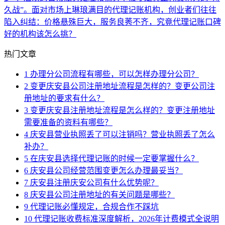
久战”。面对市场上琳琅满目的代理记账机构，创业者们往往
陷入纠结：价格悬殊巨大，服务良莠不齐，究竟代理记账口碑
好的机构该怎么挑？
热门文章
1
办理分公司流程有哪些，可以怎样办理分公司？
2
变更庆安县公司注册地址流程是怎样的？变更公司注
册地址的要求有什么？
3
变更庆安县注册地址流程是怎么样的？变更注册地址
需要准备的资料有哪些？
4
庆安县营业执照丢了可以注销吗？营业执照丢了怎么
补办？
5
在庆安县选择代理记账的时候一定要掌握什么？
6
庆安县公司经营范围变更怎么办理最妥当？
7
庆安县注册庆安公司有什么优势呢？
8
庆安县公司注册地址的有关问题是哪些？
9
代理记账必懂规定，合规合作不踩坑
10
代理记账收费标准深度解析，2026年计费模式全说明