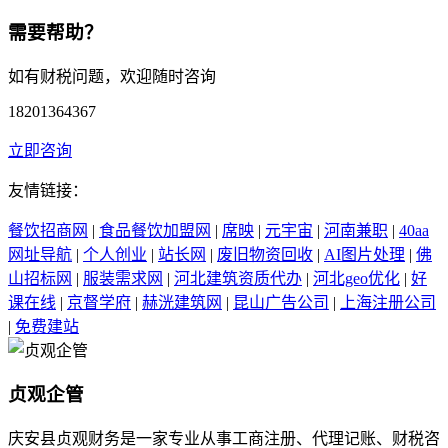
需要帮助？
如有财税问题，欢迎随时咨询
18201364367
立即咨询
友情链接：
餐饮招商网
|
食品餐饮加盟网
|
席映
|
元宇宙
|
河南兼职
|
40aa
网址导航
|
个人创业
|
站长网
|
废旧物资回收
|
AI图片处理
|
佛
山招标网
|
服装需求网
|
河北建筑资质代办
|
河北geo优化
|
好
课在线
|
京督学府
|
赫洸建筑网
|
昆山广告公司
|
上海注册公司
|
免费建站
贞观企管
庆安县贞观财务是一家专业从事工商注册、代理记账、财税咨