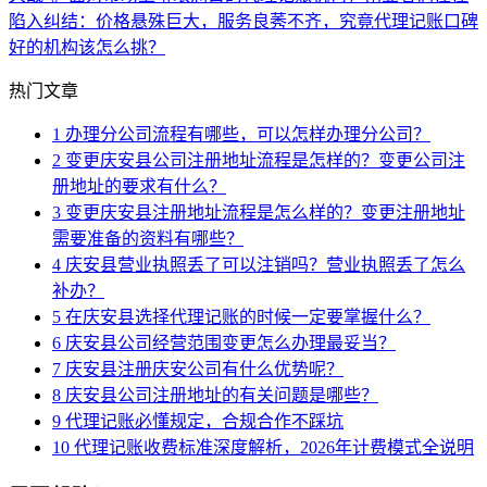
陷入纠结：价格悬殊巨大，服务良莠不齐，究竟代理记账口碑
好的机构该怎么挑？
热门文章
1
办理分公司流程有哪些，可以怎样办理分公司？
2
变更庆安县公司注册地址流程是怎样的？变更公司注
册地址的要求有什么？
3
变更庆安县注册地址流程是怎么样的？变更注册地址
需要准备的资料有哪些？
4
庆安县营业执照丢了可以注销吗？营业执照丢了怎么
补办？
5
在庆安县选择代理记账的时候一定要掌握什么？
6
庆安县公司经营范围变更怎么办理最妥当？
7
庆安县注册庆安公司有什么优势呢？
8
庆安县公司注册地址的有关问题是哪些？
9
代理记账必懂规定，合规合作不踩坑
10
代理记账收费标准深度解析，2026年计费模式全说明