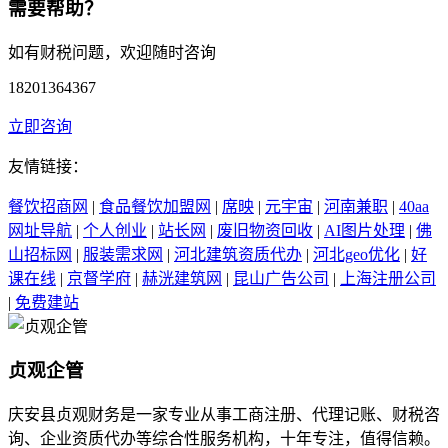
需要帮助？
如有财税问题，欢迎随时咨询
18201364367
立即咨询
友情链接：
餐饮招商网
|
食品餐饮加盟网
|
席映
|
元宇宙
|
河南兼职
|
40aa
网址导航
|
个人创业
|
站长网
|
废旧物资回收
|
AI图片处理
|
佛
山招标网
|
服装需求网
|
河北建筑资质代办
|
河北geo优化
|
好
课在线
|
京督学府
|
赫洸建筑网
|
昆山广告公司
|
上海注册公司
|
免费建站
贞观企管
庆安县贞观财务是一家专业从事工商注册、代理记账、财税咨
询、企业资质代办等综合性服务机构，十年专注，值得信赖。