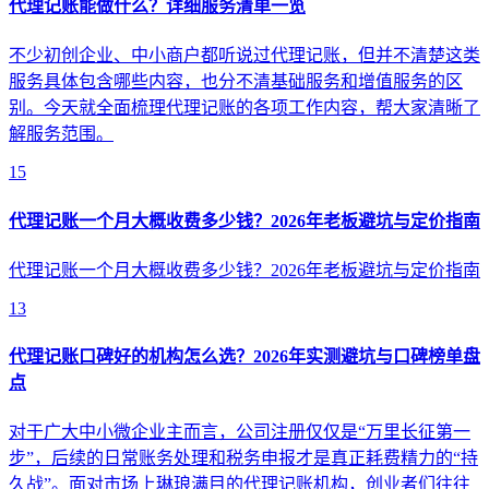
代理记账能做什么？详细服务清单一览
不少初创企业、中小商户都听说过代理记账，但并不清楚这类
服务具体包含哪些内容，也分不清基础服务和增值服务的区
别。今天就全面梳理代理记账的各项工作内容，帮大家清晰了
解服务范围。
15
代理记账一个月大概收费多少钱？2026年老板避坑与定价指南
代理记账一个月大概收费多少钱？2026年老板避坑与定价指南
13
代理记账口碑好的机构怎么选？2026年实测避坑与口碑榜单盘
点
对于广大中小微企业主而言，公司注册仅仅是“万里长征第一
步”，后续的日常账务处理和税务申报才是真正耗费精力的“持
久战”。面对市场上琳琅满目的代理记账机构，创业者们往往