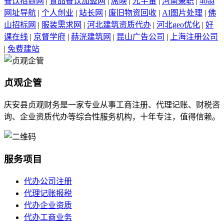
餐饮招商网
|
食品餐饮加盟网
|
席映
|
元宇宙
|
河南兼职
|
40aa
网址导航
|
个人创业
|
站长网
|
废旧物资回收
|
AI图片处理
|
佛
山招标网
|
服装需求网
|
河北建筑资质代办
|
河北geo优化
|
好
课在线
|
京督学府
|
赫洸建筑网
|
昆山广告公司
|
上海注册公司
|
免费建站
贞观企管
庆安县贞观财务是一家专业从事工商注册、代理记账、财税咨
询、企业资质代办等综合性服务机构，十年专注，值得信赖。
服务项目
代办公司注册
代理记账报税
代办企业资质
代办工商业务