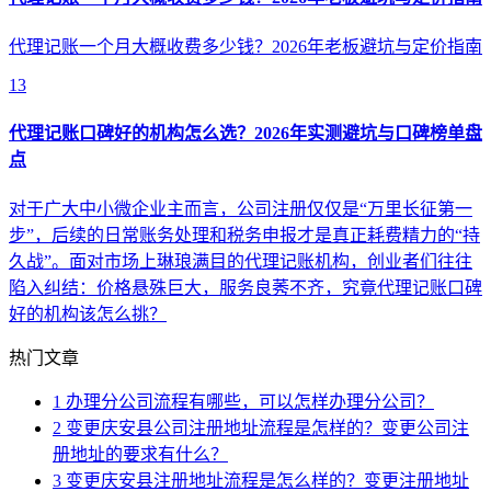
代理记账一个月大概收费多少钱？2026年老板避坑与定价指南
13
代理记账口碑好的机构怎么选？2026年实测避坑与口碑榜单盘
点
对于广大中小微企业主而言，公司注册仅仅是“万里长征第一
步”，后续的日常账务处理和税务申报才是真正耗费精力的“持
久战”。面对市场上琳琅满目的代理记账机构，创业者们往往
陷入纠结：价格悬殊巨大，服务良莠不齐，究竟代理记账口碑
好的机构该怎么挑？
热门文章
1
办理分公司流程有哪些，可以怎样办理分公司？
2
变更庆安县公司注册地址流程是怎样的？变更公司注
册地址的要求有什么？
3
变更庆安县注册地址流程是怎么样的？变更注册地址