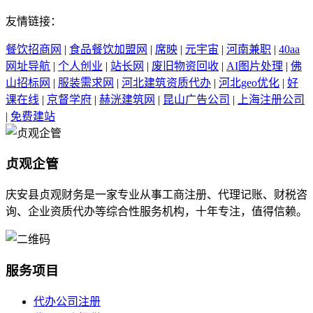
友情链接：
餐饮招商网
|
食品餐饮加盟网
|
席映
|
元宇宙
|
河南兼职
|
40aa
网址导航
|
个人创业
|
站长网
|
废旧物资回收
|
AI图片处理
|
佛
山招标网
|
服装需求网
|
河北建筑资质代办
|
河北geo优化
|
好
课在线
|
京督学府
|
赫洸建筑网
|
昆山广告公司
|
上海注册公司
|
免费建站
贞观企管
庆安县贞观财务是一家专业从事工商注册、代理记账、财税咨
询、企业资质代办等综合性服务机构，十年专注，值得信赖。
服务项目
代办公司注册