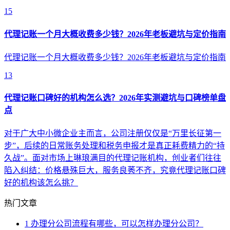
15
代理记账一个月大概收费多少钱？2026年老板避坑与定价指南
代理记账一个月大概收费多少钱？2026年老板避坑与定价指南
13
代理记账口碑好的机构怎么选？2026年实测避坑与口碑榜单盘
点
对于广大中小微企业主而言，公司注册仅仅是“万里长征第一
步”，后续的日常账务处理和税务申报才是真正耗费精力的“持
久战”。面对市场上琳琅满目的代理记账机构，创业者们往往
陷入纠结：价格悬殊巨大，服务良莠不齐，究竟代理记账口碑
好的机构该怎么挑？
热门文章
1
办理分公司流程有哪些，可以怎样办理分公司？