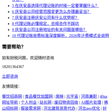
5
在庆安县选择代理记账的时候一定要掌握什么？
6
庆安县公司经营范围变更怎么办理最妥当？
7
庆安县注册庆安公司有什么优势呢？
8
代理记账必懂规定，合规合作不踩坑
9
庆安县公司注册地址的有关问题是哪些？
10
代理记账收费标准深度解析，2026年计费模式全说明
需要帮助？
如有财税问题，欢迎随时咨询
18201364367
立即咨询
友情链接：
餐饮招商网
|
食品餐饮加盟网
|
席映
|
元宇宙
|
河南兼职
|
40aa
网址导航
|
个人创业
|
站长网
|
废旧物资回收
|
AI图片处理
|
佛
山招标网
|
服装需求网
|
河北建筑资质代办
|
河北geo优化
|
好