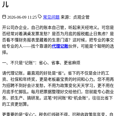
儿
2026-06-09 11:25
常见问题
来源：贞观企管
开公司办企业，自己的账本自己管，听起来天经地义。可您是
否经常对着满桌发票发愁？是否为月底的报税截止日焦虑？是
否看不懂财务报表里藏着的生意门道？这时候，把专业的事交
给专业的人——找个靠谱的
代理记账
伙伴，可能是个聪明的选
择。
一、不只是“记账”：省心、省事、更省麻烦
请代理记账，最直观的好处是“省”。省下的不仅是会计的工
资、社保和年终奖，更是老板最宝贵的时间和心力。您不用再
为招聘不到好会计发愁，不用为政策变化天天学习，更不用在
月底手忙脚乱。每月把票据整理好交给他们，您就能专心跑业
务、抓生产、搞研发。这笔“时间账”和“机会账”，往往比省下
的工资更划算。
更重要的是“安心”。税务红线碰不得，可税收政策年年变，自