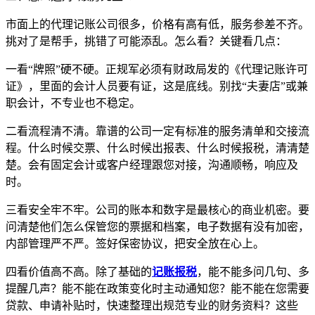
市面上的代理记账公司很多，价格有高有低，服务参差不齐。
挑对了是帮手，挑错了可能添乱。怎么看？关键看几点：
一看“牌照”硬不硬。正规军必须有财政局发的《代理记账许可
证》，里面的会计人员要有证，这是底线。别找“夫妻店”或兼
职会计，不专业也不稳定。
二看流程清不清。靠谱的公司一定有标准的服务清单和交接流
程。什么时候交票、什么时候出报表、什么时候报税，清清楚
楚。会有固定会计或客户经理跟您对接，沟通顺畅，响应及
时。
三看安全牢不牢。公司的账本和数字是最核心的商业机密。要
问清楚他们怎么保管您的票据和档案，电子数据有没有加密，
内部管理严不严。签好保密协议，把安全放在心上。
四看价值高不高。除了基础的
记账报税
，能不能多问几句、多
提醒几声？能不能在政策变化时主动通知您？能不能在您需要
贷款、申请补贴时，快速整理出规范专业的财务资料？这些