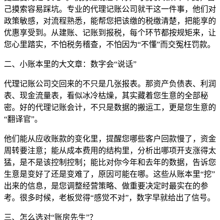
己摸索容易踩坑。专业的代理记账公司就干这一件事，他们对
政策敏感，对流程熟悉，能帮您把该缴的税缴清楚，把能享的
优惠享受到。从建账、记账到报税，每个环节都按规矩来，让
您心里踏实，不怕税务稽查，不怕因为“不懂”而交冤枉罚款。
二、小账本里的大文章：数字会“说话”
代理记账公司交回来的不只是几张报表。那资产负债表、利润
表、现金流量表，看似冰冷枯燥，其实藏着您生意的全部秘
密。好的代理记账会计，不只是数据的搬运工，更是您生意的
“翻译官”。
他们能从应收账款的变化里，提醒您哪些客户回款慢了，资金
周转要注意；能从成本费用的结构里，分析出哪项开支涨得太
猛，是不是该控制控制；能比对你今年和去年的数据，告诉您
生意是变好了还是变难了，原因可能在哪。这些从账本里“挖”
出来的信息，是您调整经营策略、做重要决定时最实在的参
考。很多时候，老板觉得“感觉不对”，数字早就给出了信号。
三、怎么选对“账房先生”？