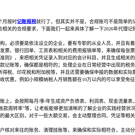
个月按时
记账报税
就行了，但其实并不是，合规账可不是简单的
相关的合规要求，下面我们一起来具体了解一下2026年代理记
账机构，必须要是依法设立的企业，要有专职的从业人员，并且有
，发票、银行回单、工资表和相关的费用报销单等，来确保每张
计准则》，来把相关凭证录入到对应的会计科目，并且生成相关
存款记账等，确保都是相符的；处理企业在日常经营中出现的税务
所得税、印花税和附加税等，并且还需要确保申报的数据和实际
收优惠，例如小规模纳税人月销售额在10万以内的可以享受免征
账上，会按照每月/季/年生成资产负债表、利润表、现金流量
收账款周转率”等，让老板能够更加清晰的了解企业的实践经营状
账的最大区别，对于一些大额交易，会主动整理合同、凭证等相
客户核对来往的账务、清理挂账等，来确保和实际相符合，主动