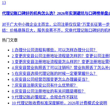
13
代理记账口碑好的机构怎么选？2026年实测避坑与口碑榜单盘
对于广大中小微企业主而言，公司注册仅仅是“万里长征第一步
结：价格悬殊巨大，服务良莠不齐，究竟代理记账口碑好的机
热门文章
1
办理分公司流程有哪些，可以怎样办理分公司？
2
变更庆安县公司注册地址流程是怎样的？变更公司注册
3
变更庆安县注册地址流程是怎么样的？变更注册地址需
4
庆安县营业执照丢了可以注销吗？营业执照丢了怎么补
5
在庆安县选择代理记账的时候一定要掌握什么？
6
庆安县公司经营范围变更怎么办理最妥当？
7
庆安县注册庆安公司有什么优势呢？
8
庆安县公司注册地址的有关问题是哪些？
9
代理记账必懂规定，合规合作不踩坑
10
代理记账收费标准深度解析，2026年计费模式全说明