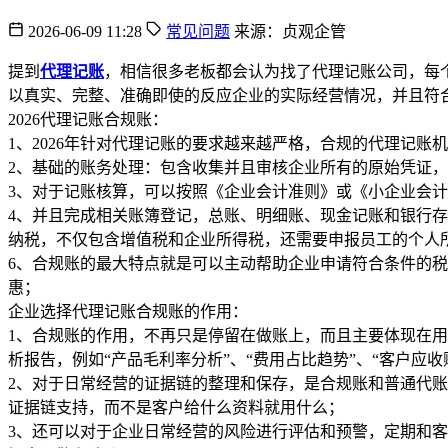
2026-06-09 11:28
常见问题
来源：贞观企管
提到
代理记账
，相信很多老板都会认为找了代理记账公司，每
以真实、完整、准确即使的反应企业的实际经营情况，并且符合
2026代理记账合规账：
1、2026年针对代理记账的要求越来越严格，合规的代理记
2、基础的账务处理：包含收集并且审核企业所有的原始凭证
3、对于记账核算，可以按照《企业会计准则》或《小企业会
4、并且完成相关账簿登记，总账、明细账、现金记账和银行
纳税，不仅包含增值税和企业所得税，还需要申报员工的个人
6、合规账的最大特点就是可以主动帮助企业申请符合条件的税
惠；
企业选择代理记账合规账的作用：
1、合规账的作用，不再只是停留在做账上，而且主要体现在用
析报告，例如“产品毛利率分析”、“费用占比趋势”、“客户应
2、对于日常经营的证据链的整理和保存，是合规账和普通代
证据链支持，而不是客户给什么资料就用什么；
3、还可以对于企业日常经营的风险进行评估和预警，定期和