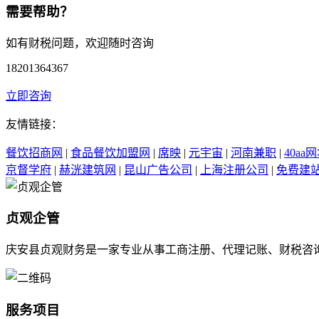
需要帮助？
如有财税问题，欢迎随时咨询
18201364367
立即咨询
友情链接：
餐饮招商网
|
食品餐饮加盟网
|
席映
|
元宇宙
|
河南兼职
|
40aa
京督学府
|
赫洸建筑网
|
昆山广告公司
|
上海注册公司
|
免费建
贞观企管
庆安县贞观财务是一家专业从事工商注册、代理记账、财税咨
服务项目