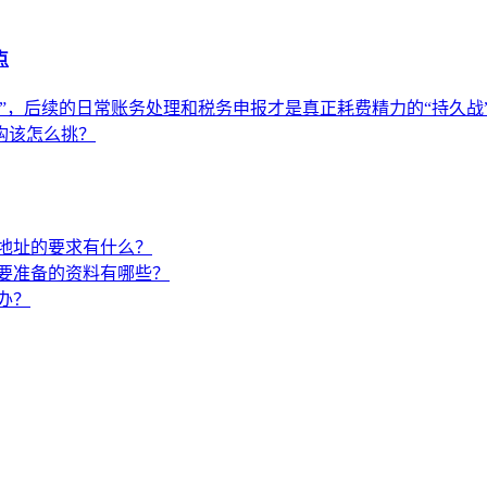
点
”，后续的日常账务处理和税务申报才是真正耗费精力的“持久战
构该怎么挑？
地址的要求有什么？
要准备的资料有哪些？
办？