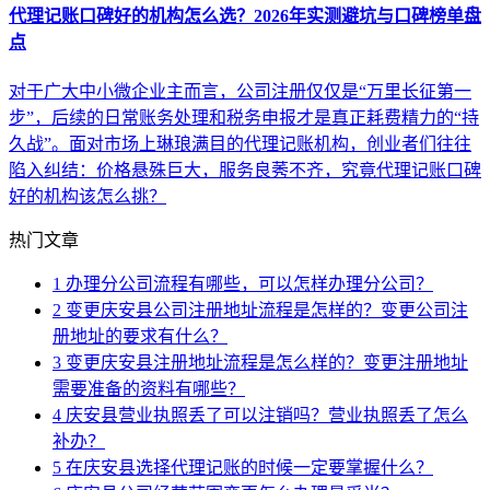
代理记账口碑好的机构怎么选？2026年实测避坑与口碑榜单盘
点
对于广大中小微企业主而言，公司注册仅仅是“万里长征第一
步”，后续的日常账务处理和税务申报才是真正耗费精力的“持
久战”。面对市场上琳琅满目的代理记账机构，创业者们往往
陷入纠结：价格悬殊巨大，服务良莠不齐，究竟代理记账口碑
好的机构该怎么挑？
热门文章
1
办理分公司流程有哪些，可以怎样办理分公司？
2
变更庆安县公司注册地址流程是怎样的？变更公司注
册地址的要求有什么？
3
变更庆安县注册地址流程是怎么样的？变更注册地址
需要准备的资料有哪些？
4
庆安县营业执照丢了可以注销吗？营业执照丢了怎么
补办？
5
在庆安县选择代理记账的时候一定要掌握什么？