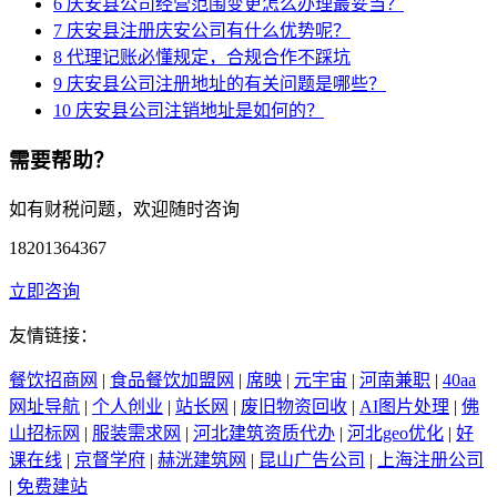
6
庆安县公司经营范围变更怎么办理最妥当？
7
庆安县注册庆安公司有什么优势呢？
8
代理记账必懂规定，合规合作不踩坑
9
庆安县公司注册地址的有关问题是哪些？
10
庆安县公司注销地址是如何的？
需要帮助？
如有财税问题，欢迎随时咨询
18201364367
立即咨询
友情链接：
餐饮招商网
|
食品餐饮加盟网
|
席映
|
元宇宙
|
河南兼职
|
40aa
网址导航
|
个人创业
|
站长网
|
废旧物资回收
|
AI图片处理
|
佛
山招标网
|
服装需求网
|
河北建筑资质代办
|
河北geo优化
|
好
课在线
|
京督学府
|
赫洸建筑网
|
昆山广告公司
|
上海注册公司
|
免费建站