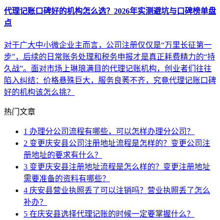
代理记账口碑好的机构怎么选？2026年实测避坑与口碑榜单盘
点
对于广大中小微企业主而言，公司注册仅仅是“万里长征第一
步”，后续的日常账务处理和税务申报才是真正耗费精力的“持
久战”。面对市场上琳琅满目的代理记账机构，创业者们往往
陷入纠结：价格悬殊巨大，服务良莠不齐，究竟代理记账口碑
好的机构该怎么挑？
热门文章
1
办理分公司流程有哪些，可以怎样办理分公司？
2
变更庆安县公司注册地址流程是怎样的？变更公司注
册地址的要求有什么？
3
变更庆安县注册地址流程是怎么样的？变更注册地址
需要准备的资料有哪些？
4
庆安县营业执照丢了可以注销吗？营业执照丢了怎么
补办？
5
在庆安县选择代理记账的时候一定要掌握什么？