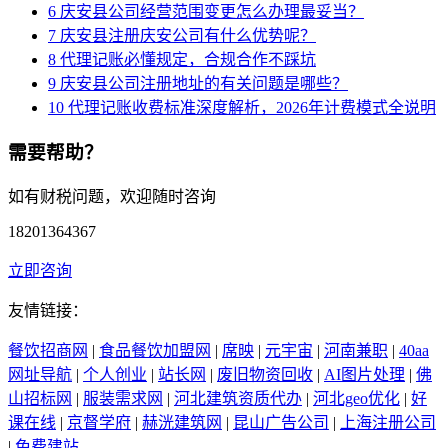
6
庆安县公司经营范围变更怎么办理最妥当？
7
庆安县注册庆安公司有什么优势呢？
8
代理记账必懂规定，合规合作不踩坑
9
庆安县公司注册地址的有关问题是哪些？
10
代理记账收费标准深度解析，2026年计费模式全说明
需要帮助？
如有财税问题，欢迎随时咨询
18201364367
立即咨询
友情链接：
餐饮招商网
|
食品餐饮加盟网
|
席映
|
元宇宙
|
河南兼职
|
40aa
网址导航
|
个人创业
|
站长网
|
废旧物资回收
|
AI图片处理
|
佛
山招标网
|
服装需求网
|
河北建筑资质代办
|
河北geo优化
|
好
课在线
|
京督学府
|
赫洸建筑网
|
昆山广告公司
|
上海注册公司
|
免费建站